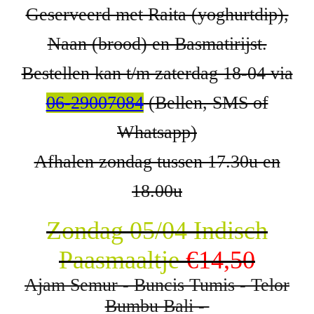
Geserveerd met Raita (yoghurtdip),
Naan (brood) en Basmatirijst.
Bestellen kan t/m zaterdag 18-04 via
06-29007084
(Bellen, SMS of
Whatsapp)
Afhalen zondag tussen 17.30u en
18.00u
Zondag 05/04 Indisch
Paasmaaltje
€14,50
Ajam Semur - Buncis Tumis - Telor
Bumbu Bali -