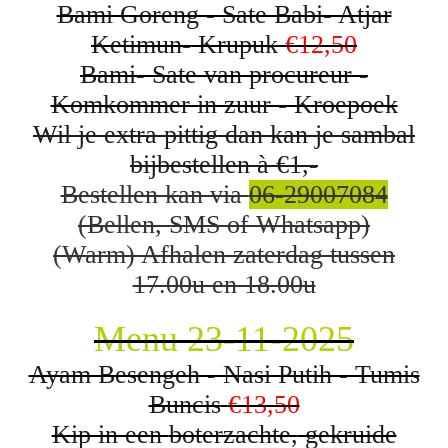
Bami Goreng - Sate Babi- Atjar
Ketimun- Krupuk
€12,50
Bami- Sate van procureur -
Komkommer in zuur - Kroepoek
Wil je extra pittig dan kan je sambal
bijbestellen à €1,-
Bestellen kan via
06-29007084
(Bellen, SMS of Whatsapp)
(Warm) Afhalen zaterdag tussen
17.00u en 18.00u
Menu 23-11-2025
Ayam Besengeh - Nasi Putih - Tumis
Buncis
€13,50
Kip in een
boterzachte,
gekruide