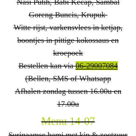
Nasi Putih, Babi Kecap, Sambal
Goreng Buncis, Krupuk
Witte rijst, varkensvlees in ketjap,
boontjes in pittige kokossaus en
kroepoek
Bestellen kan via
06-29007084
(Bellen, SMS of Whatsapp
Afhalen zondag tussen 16.00u en
17.00u
Menu 14-07
Surinaamse bami met kip & zoetzuur