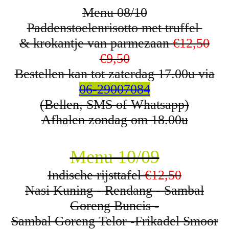
Menu 08/10
Paddenstoelenrisotto met truffel
&
krokantje
van
parmezaan
€12,50
€9,50
Bestellen kan tot zaterdag 17.00u via
06-29007084
(Bellen, SMS of Whatsapp)
Afhalen zondag om 18.00u
Menu 10/09
Indische rijsttafel
€12,50
Nasi Kuning - Rendang - Sambal
Goreng Buncis -
Sambal Goreng Telor -Frikadel Smoor