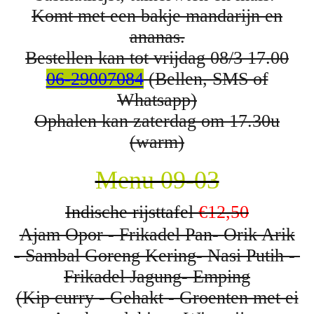
Komt met een bakje mandarijn en
ananas.
Bestellen kan tot vrijdag 08/3 17.00
06-29007084
(Bellen, SMS of
Whatsapp)
Ophalen kan zaterdag om 17.30u
(warm)
Menu 09-03
Indische rijsttafel
€12,50
Ajam Opor - Frikadel Pan- Orik Arik
- Sambal Goreng Kering- Nasi Putih -
Frikadel Jagung- Emping
(Kip curry - Gehakt - Groenten met ei