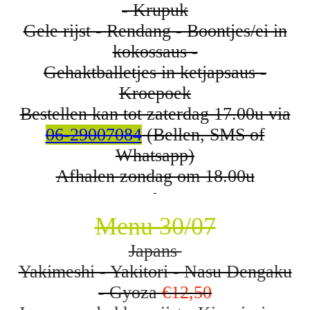
- Krupuk
Gele rijst - Rendang - Boontjes/ei in
kokossaus -
Gehaktballetjes in ketjapsaus -
Kroepoek
Bestellen kan tot zaterdag 17.00u via
06-29007084
(Bellen, SMS of
Whatsapp)
Afhalen zondag om 18.00u
Menu 30/07
Japans
Yakimeshi - Yakitori - Nasu Dengaku
- Gyoza
€12,50