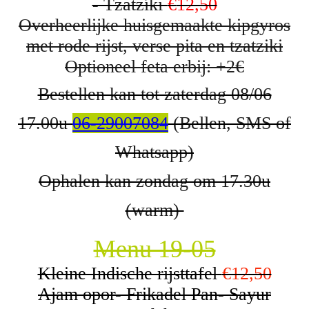
- Tzatzíki
€
12,50
Overheerlijke huisgemaakte kipgyros
met rode rijst, verse pita en tzatziki
Optioneel feta erbij: +2€
Bestellen kan tot zaterdag 08/06
17.00u
06-29007084
(Bellen, SMS of
Whatsapp)
Ophalen kan zondag om 17.30u
(warm)
Menu 19-05
Kleine Indische rijsttafel
€12,50
Ajam opor- Frikadel Pan- Sayur