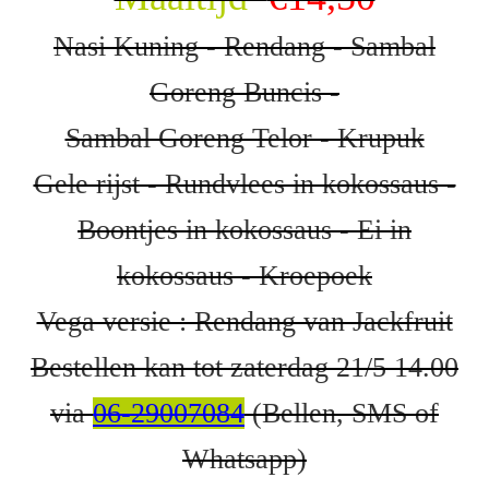
Nasi Kuning - Rendang - Sambal
Goreng Buncis -
Sambal Goreng Telor - Krupuk
Gele rijst - Rundvlees in kokossaus -
Boontjes in kokossaus - Ei in
kokossaus - Kroepoek
Vega versie : Rendang van Jackfruit
Bestellen kan tot zaterdag 21/5 14.00
via
06-29007084
(Bellen, SMS of
Whatsapp)