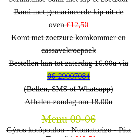
Bami met gemarineerde kip uit de
oven
€12,50
Komt met zoetzure komkommer en
cassavekroepoek
Bestellen kan tot zaterdag 16.00u via
06-29007084
(Bellen, SMS of Whatsapp)
Afhalen zondag om 18.00u
Menu
09-06
Gýros kotópoulou - Ntomatorizo - Píta