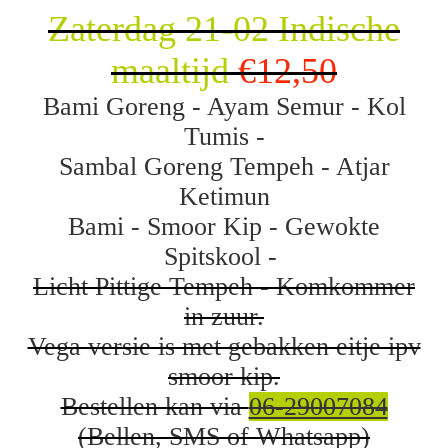
Zaterdag 21-02 Indische
maaltijd
€12,50
Bami Goreng - Ayam Semur - Kol
Tumis -
Sambal Goreng Tempeh - Atjar
Ketimun
Bami - Smoor Kip - Gewokte
Spitskool -
Licht
Pittige Tempeh
- Komkommer
in zuur.
Vega versie is met gebakken eitje ipv
smoor kip.
Bestellen kan via
06-29007084
(Bellen, SMS of Whatsapp)