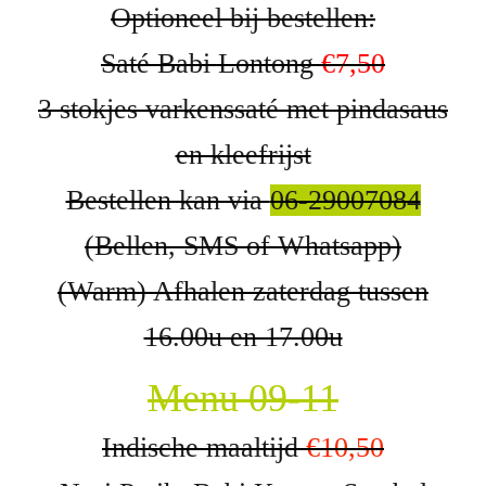
Optioneel bij bestellen:
Saté Babi Lontong
€7,50
3 stokjes varkenssaté met pindasaus
en kleefrijst
Bestellen kan via
06-29007084
(Bellen, SMS of Whatsapp)
(Warm) Afhalen zaterdag tussen
16.00u en 17.00u
Menu 09-11
Indische maaltijd
€10,50