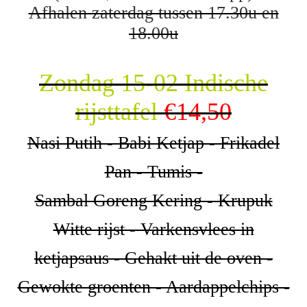
Afhalen zaterdag tussen 17.30u en
18.00u
Zondag 15-02 Indische
rijsttafel
€14,50
Nasi Putih - Babi Ketjap - Frikadel
Pan - Tumis -
Sambal Goreng Kering - Krupuk
Witte rijst - Varkensvlees in
ketjapsaus - Gehakt uit de oven -
Gewokte groenten - Aardappelchips -