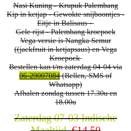
Nasi Kuning -
Krupuk Palembang
Kip in ketjap - Gewokte snijboontjes -
Eitje in Balisaus -
Gele rijst - Palembang kroepoek
Vega versie is Nangka Semur
((jackfruit in ketjapsaus) en Vega
Kroepoek
Bestellen kan t/m zaterdag 04-04 via
06-29007084
(Bellen, SMS of
Whatsapp)
Afhalen zondag tussen 17.30u en
18.00u
Zaterdag 07-03 Indische
Maaltijd
€14,50