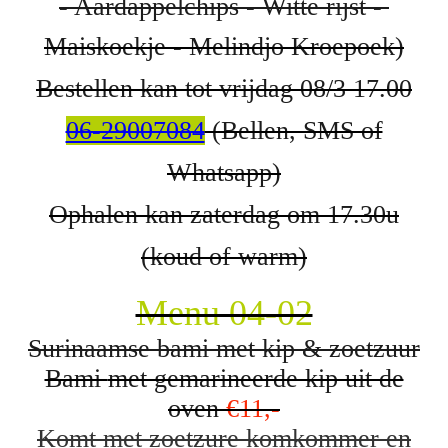
- Aardappelchips - Witte rijst -
Maiskoekje - Melindjo Kroepoek)
Bestellen kan tot vrijdag 08/3 17.00
06-29007084
(Bellen, SMS of
Whatsapp)
Ophalen kan zaterdag om 17.30u
(koud of warm)
Menu 04-02
Surinaamse bami met kip & zoetzuur
Bami
met gemarineerde kip uit de
oven
€11,-
Komt met zoetzure komkommer en