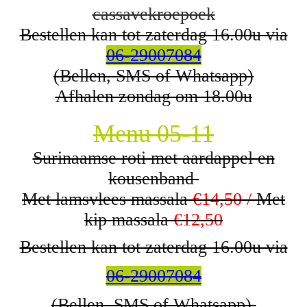
cassave
kroepoek
Bestellen kan tot zaterdag 16.00u via
06-29007084
(Bellen, SMS of Whatsapp)
Afhalen zondag om 18.00u
Menu 05-11
Surinaamse roti met
aardappel en
kousenband
Met lamsvlees massala
€14,50 /
Met
kip massala
€12,50
Bestellen kan tot zaterdag 16.00u via
06-29007084
(Bellen, SMS of Whatsapp)