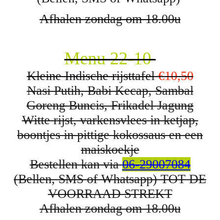
Afhalen zondag om 18.00u
Menu 22-10
Kleine Indische rijsttafel
€10,50
Nasi Putih, Babi Kecap, Sambal
Goreng Buncis, Frikadel Jagung
Witte rijst, varkensvlees in ketjap,
boontjes in pittige kokossaus en een
maiskoekje
Bestellen kan via
06-29007084
(Bellen, SMS of Whatsapp) TOT DE
VOORRAAD STREKT
Afhalen zondag om 18.00u