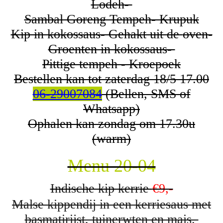
Lodeh-
Sambal Goreng Tempeh- Krupuk
Kip in kokossaus- Gehakt uit de
oven-
Groenten in kokossaus-
Pittige tempeh - Kroepoek
Bestellen kan tot zaterdag 18/5 17.00
06-29007084
(Bellen, SMS of
Whatsapp)
Ophalen kan zondag om 17.30u
(warm)
Menu 20-04
Indische kip kerrie
€9,-
Malse kippendij in een kerriesaus met
basmatirijst, tuinerwten en mais.