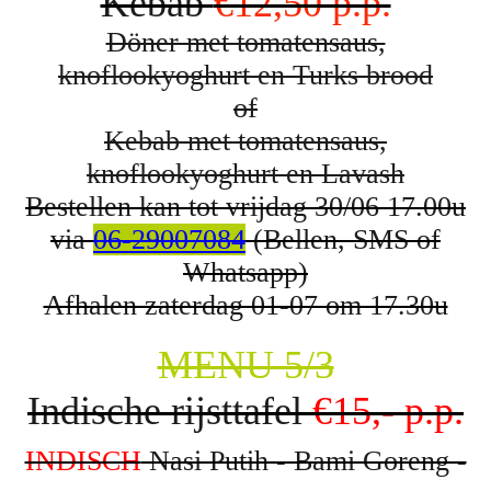
Kebab
€12,50 p.p.
Döner met tomatensaus,
knoflookyoghurt en Turks brood
of
Kebab met tomatensaus,
knoflookyoghurt en Lavash
Bestellen kan tot vrijdag 30/06 17.00u
via
06-29007084
(Bellen, SMS of
Whatsapp)
Afhalen zaterdag 01-07 om 17.30u
MENU 5/3
Indische rijsttafel
€15,- p.p.
INDISCH
Nasi Putih - Bami Goreng -