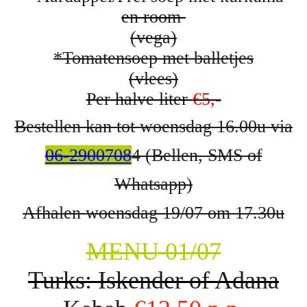
en room
(vega)
*Tomatensoep met balletjes
(vlees)
Per halve liter
€5,-
Bestellen kan tot woensdag 16.00u via
06-2900708
4 (Bellen, SMS of
Whatsapp)
Afhalen woensdag 19/07 om 17.30u
MENU 01/07
Turks:
Iskender
of Adana