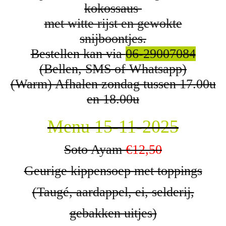
kokossaus
met witte rijst en gewokte
snijboontjes.
Bestellen kan via
06-29007084
(Bellen, SMS of Whatsapp)
(Warm) Afhalen zondag tussen 17.00u
en 18.00u
Menu 15-11-2025
Soto Ayam
€12,50
Geurige kippensoep met toppings
(Taugé, aardappel, ei, selderij,
gebakken uitjes)