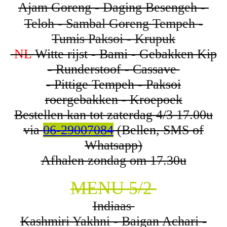
Ajam Goreng - Daging Besengeh -
Teloh - Sambal Goreng Tempeh -
Tumis Paksoi - Krupuk
NL
Witte rijst - Bami - Gebakken Kip
- Runderstoof - Cassave
- Pittige Tempeh - Paksoi
roergebakken - Kroepoek
Bestellen kan tot zaterdag 4/3 17.00u
via
06-29007084
(Bellen, SMS of
Whatsapp)
Afhalen zondag om 17.30u
MENU 5/2
Indiaas
Kashmiri Yakhni - Baigan Achari -