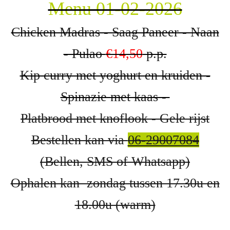
Menu 01-02-2026
Chicken Madras - Saag Paneer - Naan
- Pulao
€14,50
p.p.
Kip curry met yoghurt en kruiden -
Spinazie met kaas -
Platbrood met knoflook - Gele rijst
Bestellen kan via
06-29007084
(Bellen, SMS of Whatsapp)
Ophalen kan zondag tussen 17.30u en
18.00u (warm)