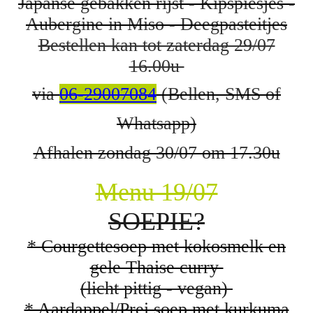
Japanse gebakken rijst - K
ipspiesjes -
Aubergine in Miso - Deegpasteitjes
Bestellen kan tot zaterdag 29/07
16.00u
via
06-29007084
(Bellen, SMS of
Whatsapp)
Afhalen zondag 30/07 om 17.30u
Menu 19/07
SOEPIE?
* Courgettesoep met kokosmelk en
gele Thaise curry
(licht pittig - vegan)
* Aardappel/Prei soep met kurkuma