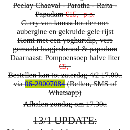
Peelay Chaaval - Paratha - Raita -
Papadam
€15,- p.p.
Curry van lamsschouder met
aubergine en gekruide gele rijst
Komt met een yoghurtdip, vers
gemaakt laagjesbrood & papadum
Daarnaast: Pompoensoep halve liter
€5,-
Bestellen kan tot zaterdag 4/2 17.00u
via
06-29007084
(Bellen, SMS of
Whatsapp)
Afhalen zondag om 17.30u
13/1 UPDATE: