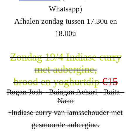
Whatsapp)
Afhalen zondag tussen 17.30u en
18.00u
Zondag 19/4
Indiase
curry
met aubergine,
brood en yoghurtdip
€15
Rogan Josh - Baingan Achari - Raita -
Naan
Indiase curry van lamsschouder met
gesmoorde aubergine.