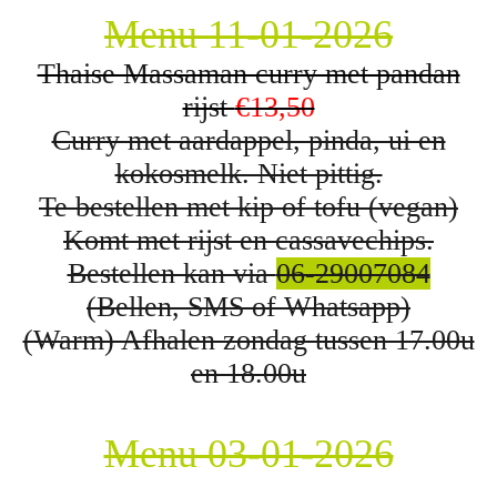
Menu 11-01-2026
Thaise Massaman curry met pandan
rijst
€13,50
Curry met aardappel, pinda, ui en
kokosmelk. Niet pittig.
Te bestellen met kip of tofu (vegan)
Komt met rijst en cassavechips.
Bestellen kan via
06-29007084
(Bellen, SMS of Whatsapp)
(Warm) Afhalen zondag tussen 17.00u
en 18.00u
Menu 03-01-2026