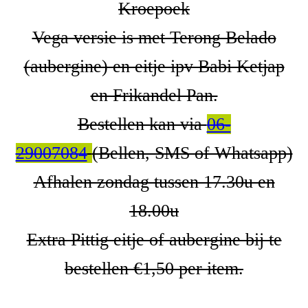
Kroepoek
Vega versie is met Terong Belado
(aubergine) en eitje ipv Babi Ketjap
en Frikandel Pan.
Bestellen kan via
06-
29007084
(Bellen, SMS of Whatsapp)
Afhalen zondag tussen 17.30u en
18.00u
Extra Pittig eitje of aubergine bij te
bestellen €1,50 per item.